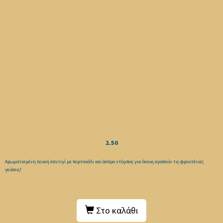
2.50
Αρωματισμένη λευκή σαντιγί με πορτοκάλι και άσπρο ντόμπος για όσους αγαπούν τις φρουτένιες
γεύσεις!
Στο καλάθι