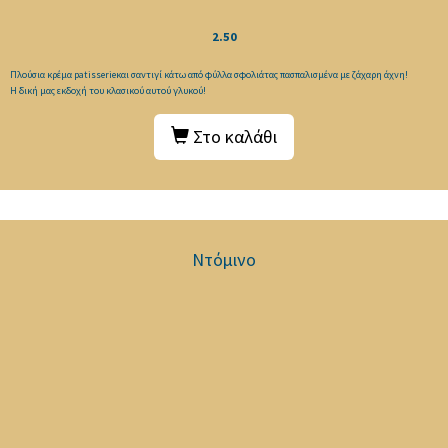
2.50
Πλούσια κρέμα patisserieκαι σαντιγί κάτω από φύλλα σφολιάτας πασπαλισμένα με ζάχαρη άχνη!
Η δική μας εκδοχή του κλασικού αυτού γλυκού!
Στο καλάθι
Ντόμινο