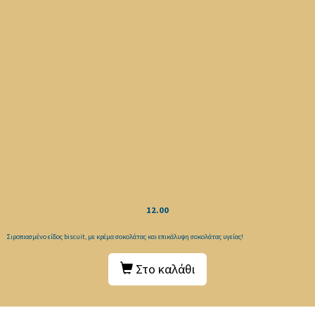
12.00
Σιροπιασμένο είδος biscuit, με κρέμα σοκολάτας και επικάλυψη σοκολάτας υγείας!
Στο καλάθι