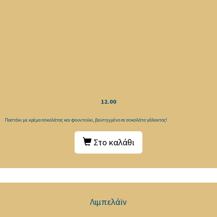
12.00
Παστάκι με κρέμα σοκολάτας και φουντούκι, βουτηγμένο σε σοκολάτα γάλακτος!
Στο καλάθι
Λιμπελάϊν