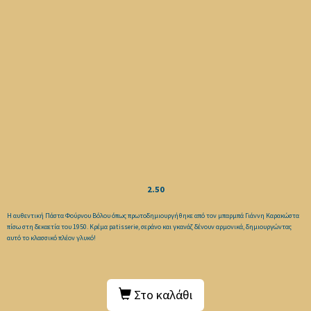
2.50
Η αυθεντική Πάστα Φούρνου Βόλου όπως πρωτοδημιουργήθηκε από τον μπαρμπά Γιάννη Καρακώστα
πίσω στη δεκαετία του 1950. Κρέμα patisserie, σεράνο και γκανάζ δένουν αρμονικά, δημιουργώντας
αυτό το κλασσικό πλέον γλυκό!
Στο καλάθι