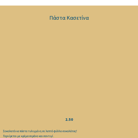
Πάστα Κασετίνα
2.50
Σοκολατένια πάστα τυλιγμένη σε λεπτό φύλλο σοκολάτας!
Γαρνίρεται με κρέμα σεράνο και σαντιγί.