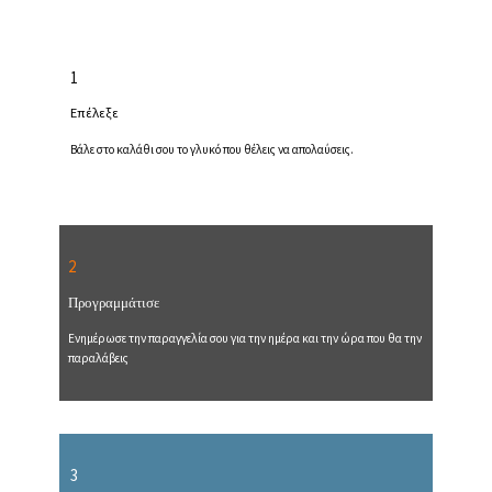
1
Επέλεξε
Βάλε στο καλάθι σου το γλυκό που θέλεις να απολαύσεις.
2
Προγραμμάτισε
Ενημέρωσε την παραγγελία σου για την ημέρα και την ώρα που θα την
παραλάβεις
3