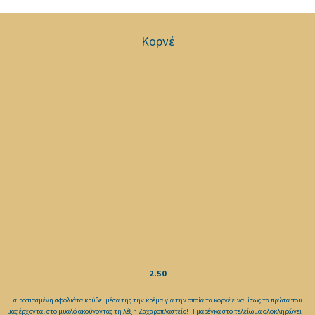
Κορνέ
2.50
Η σιροπιασμένη σφολιάτα κρύβει μέσα της την κρέμα για την οποία τα κορνέ είναι ίσως τα πρώτα που
μας έρχονται στο μυαλό ακούγοντας τη λέξη Ζαχαροπλαστείο! Η μαρέγκα στο τελείωμα ολοκληρώνει