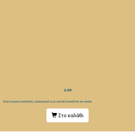
2.50
Γεύση πικρής σοκολάτας, γλασαρισμένη με γκανάζ σοκολάτας και κακάο.
Στο καλάθι