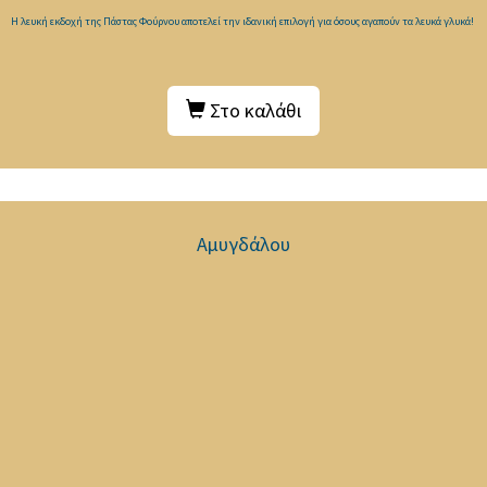
Η λευκή εκδοχή της Πάστας Φούρνου αποτελεί την ιδανική επιλογή για όσους αγαπούν τα λευκά γλυκά!
Στο καλάθι
Αμυγδάλου