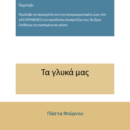
Παρέλαβε
Παρέλαβε την παραγγελία σου στην προγραμματισμένη ώρα, έτσι
ΔΕΝ ΠΕΡΙΜΕΝΕΙΣ ενώ παράλληλα εξασφαλίζεις πως θα βρεις
διαθέσιμη την αγαπημένη σου γεύση!
Τα γλυκά μας
Πάστα Φούρνου