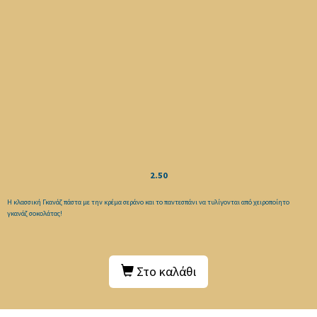
2.50
Η κλασσική Γκανάζ πάστα με την κρέμα σεράνο και το παντεσπάνι να τυλίγονται από χειροποίητο
γκανάζ σοκολάτας!
Στο καλάθι