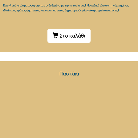
Ένα γλυκό κεράσματος άρρηκτα συνδεδεμένο με την ιστορία μας! Μοναδικά υλικά στη γέμιση, ένας
ιδιαίτερος τρόπος ψησίματος και σιροπιάσματος δημιουργούν μία γεύση-σημείο αναφοράς!
Στο καλάθι
Παστάκι