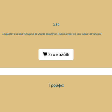
2.50
Σοκολατένια καρδιά τυλιγμένη σε γλάσσο σοκολάτας. Γεύση διαχρονική και συνάμα νοσταλγική!
Στο καλάθι
Τρούφα