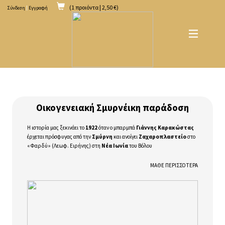
(1 προιόντα | 2,50 €)
Σύνδεση
|
Εγγραφή
Οικογενειακή Σμυρνέικη παράδοση
Η ιστορία μας ξεκινάει το
1922
όταν ο μπαρμπά
Γιάννης Καρακώστας
έρχεται πρόσφυγας από την
Σμύρνη
και ανοίγει
Ζαχαροπλαστείο
στο
«Φαρδύ» (Λεωφ. Ειρήνης) στη
Νέα Ιωνία
του Βόλου
ΜΑΘΕ ΠΕΡΙΣΣΟΤΕΡΑ