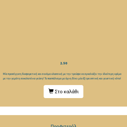
2.50
Μία προσέγγιση διαφορετική και συνάμα κλασσική με την τρούφα να αγκαλιάζει την ιδιαίτερη κρέμα
με την γεμάτη σοκολατένια γεύση! Το πασπάλισμα με άχνη δίνει μία έξτρα οπτική και γευστική νότα!
Στο καλάθι
Προφιτερόλ