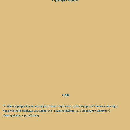
2.50
Σουδάκια γεμισμένα με λευκή κρέμα patisserie κρύβονται μέσα στη βραστή σοκολατένια κρέμα
προφιτερόλ! Το τελείωμα με χειροποίητο γκανάζ σοκολάτας και η διακόσμηση με σαντιγύ
ολοκληρώνουν την απόλαυση!