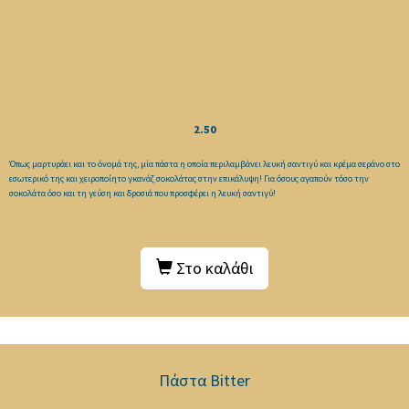
2.50
Όπως μαρτυράει και το όνομά της, μία πάστα η οποία περιλαμβάνει λευκή σαντιγύ και κρέμα σεράνο στο
εσωτερικό της και χειροποίητο γκανάζ σοκολάτας στην επικάλυψη! Για όσους αγαπούν τόσο την
σοκολάτα όσο και τη γεύση και δροσιά που προσφέρει η λευκή σαντιγύ!
Στο καλάθι
Πάστα Bitter