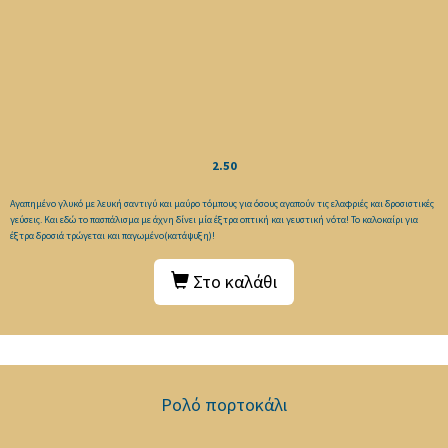
2.50
Αγαπημένο γλυκό με λευκή σαντιγύ και μαύρο τόμπους για όσους αγαπούν τις ελαφριές και δροσιστικές
γεύσεις. Και εδώ το πασπάλισμα με άχνη δίνει μία έξτρα οπτική και γευστική νότα! Το καλοκαίρι για
έξτρα δροσιά τρώγεται και παγωμένο(κατάψυξη)!
Στο καλάθι
Ρολό πορτοκάλι