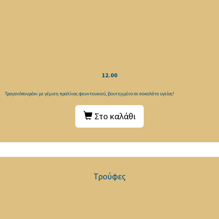
12.00
Τραγανόπουράκι με γέμιση πραλίνας φουντουκιού, βουτηγμένο σε σοκολάτα υγείας!
Στο καλάθι
Τρούφες