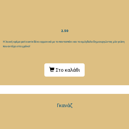
2.50
Η λευκή κρέμα patisserie δένει αρμονικά με το παντεσπάνι και το αμύγδαλο δημιουργώντας μία γεύση
που αντέχει στο χρόνο!
Στο καλάθι
Γκανάζ