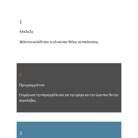
1
Επέλεξε
Βάλε στο καλάθι σου το γλυκό που θέλεις να απολαύσεις.
2
Προγραμμάτισε
Ενημέρωσε την παραγγελία σου για την ημέρα και την ώρα που θα την
παραλάβεις
3