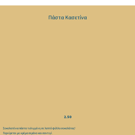
Πάστα Κασετίνα
2.50
Σοκολατένια πάστα τυλιγμένη σε λεπτό φύλλο σοκολάτας!
Γαρνίρεται με κρέμα σεράνο και σαντιγί.