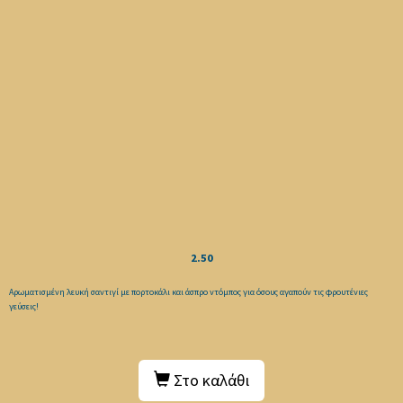
2.50
Αρωματισμένη λευκή σαντιγί με πορτοκάλι και άσπρο ντόμπος για όσους αγαπούν τις φρουτένιες
γεύσεις!
Στο καλάθι