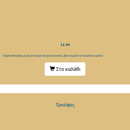
12.00
Τραγανόπουράκι με γέμιση πραλίνας φουντουκιού, βουτηγμένο σε σοκολάτα υγείας!
Στο καλάθι
Τρούφες