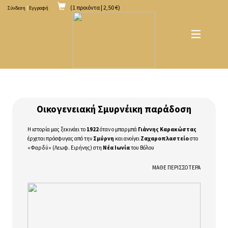
(1 προιόντα | 2,50 €)
Σύνδεση
|
Εγγραφή
Οικογενειακή Σμυρνέικη παράδοση
Η ιστορία μας ξεκινάει το
1922
όταν ο μπαρμπά
Γιάννης Καρακώστας
έρχεται πρόσφυγας από την
Σμύρνη
και ανοίγει
Ζαχαροπλαστείο
στο
«Φαρδύ» (Λεωφ. Ειρήνης) στη
Νέα Ιωνία
του Βόλου
ΜΑΘΕ ΠΕΡΙΣΣΟΤΕΡΑ