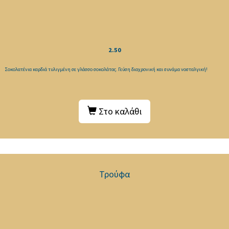
2.50
Σοκολατένια καρδιά τυλιγμένη σε γλάσσο σοκολάτας. Γεύση διαχρονική και συνάμα νοσταλγική!
Στο καλάθι
Τρούφα