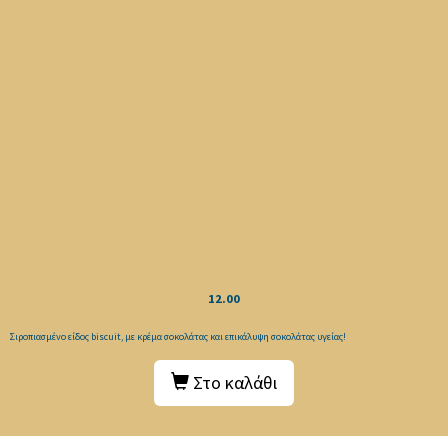
12.00
Σιροπιασμένο είδος biscuit, με κρέμα σοκολάτας και επικάλυψη σοκολάτας υγείας!
Στο καλάθι