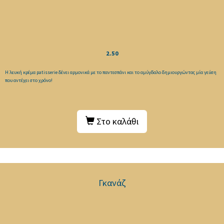
2.50
Η λευκή κρέμα patisserie δένει αρμονικά με το παντεσπάνι και το αμύγδαλο δημιουργώντας μία γεύση
που αντέχει στο χρόνο!
Στο καλάθι
Γκανάζ