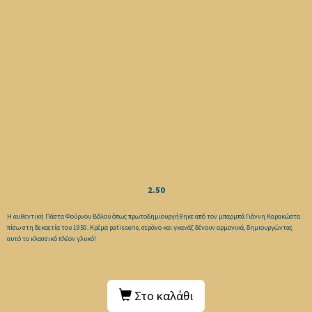
2.50
Η αυθεντική Πάστα Φούρνου Βόλου όπως πρωτοδημιουργήθηκε από τον μπαρμπά Γιάννη Καρακώστα
πίσω στη δεκαετία του 1950. Κρέμα patisserie, σεράνο και γκανάζ δένουν αρμονικά, δημιουργώντας
αυτό το κλασσικό πλέον γλυκό!
Στο καλάθι