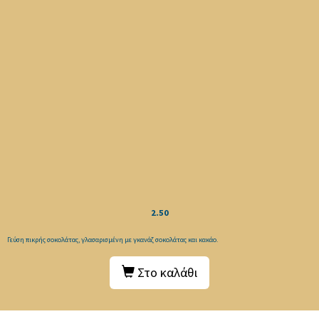
2.50
Γεύση πικρής σοκολάτας, γλασαρισμένη με γκανάζ σοκολάτας και κακάο.
Στο καλάθι