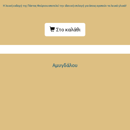
Η λευκή εκδοχή της Πάστας Φούρνου αποτελεί την ιδανική επιλογή για όσους αγαπούν τα λευκά γλυκά!
Στο καλάθι
Αμυγδάλου