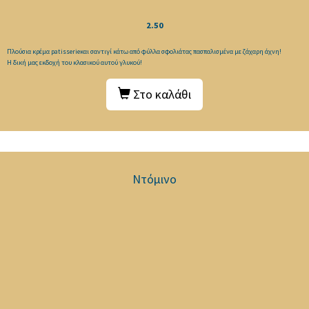
2.50
Πλούσια κρέμα patisserieκαι σαντιγί κάτω από φύλλα σφολιάτας πασπαλισμένα με ζάχαρη άχνη!
Η δική μας εκδοχή του κλασικού αυτού γλυκού!
Στο καλάθι
Ντόμινο