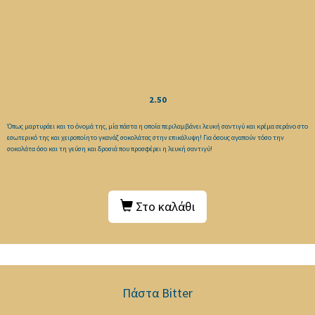
2.50
Όπως μαρτυράει και το όνομά της, μία πάστα η οποία περιλαμβάνει λευκή σαντιγύ και κρέμα σεράνο στο
εσωτερικό της και χειροποίητο γκανάζ σοκολάτας στην επικάλυψη! Για όσους αγαπούν τόσο την
σοκολάτα όσο και τη γεύση και δροσιά που προσφέρει η λευκή σαντιγύ!
Στο καλάθι
Πάστα Bitter