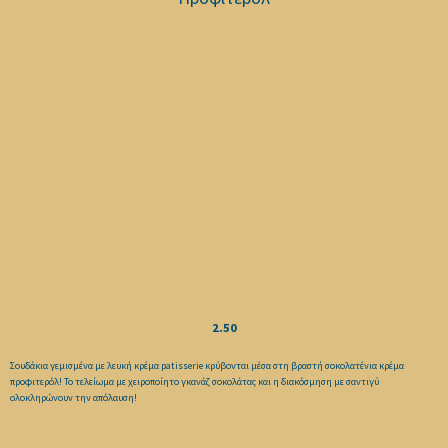
2.50
Σουδάκια γεμισμένα με λευκή κρέμα patisserie κρύβονται μέσα στη βραστή σοκολατένια κρέμα
προφιτερόλ! Το τελείωμα με χειροποίητο γκανάζ σοκολάτας και η διακόσμηση με σαντιγύ
ολοκληρώνουν την απόλαυση!