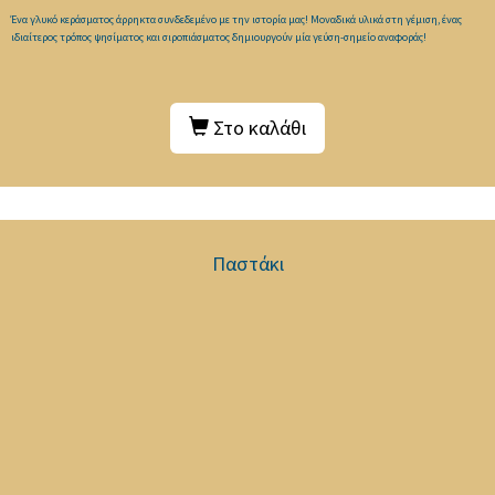
Ένα γλυκό κεράσματος άρρηκτα συνδεδεμένο με την ιστορία μας! Μοναδικά υλικά στη γέμιση, ένας
ιδιαίτερος τρόπος ψησίματος και σιροπιάσματος δημιουργούν μία γεύση-σημείο αναφοράς!
Στο καλάθι
Παστάκι