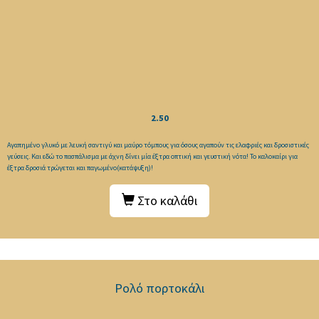
2.50
Αγαπημένο γλυκό με λευκή σαντιγύ και μαύρο τόμπους για όσους αγαπούν τις ελαφριές και δροσιστικές
γεύσεις. Και εδώ το πασπάλισμα με άχνη δίνει μία έξτρα οπτική και γευστική νότα! Το καλοκαίρι για
έξτρα δροσιά τρώγεται και παγωμένο(κατάψυξη)!
Στο καλάθι
Ρολό πορτοκάλι