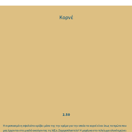
Κορνέ
2.50
Η σιροπιασμένη σφολιάτα κρύβει μέσα της την κρέμα για την οποία τα κορνέ είναι ίσως τα πρώτα που
μας έρχονται στο μυαλό ακούγοντας τη λέξη Ζαχαροπλαστείο! Η μαρέγκα στο τελείωμα ολοκληρώνει