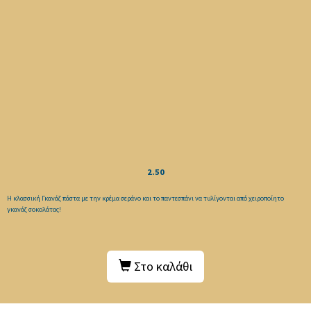
2.50
Η κλασσική Γκανάζ πάστα με την κρέμα σεράνο και το παντεσπάνι να τυλίγονται από χειροποίητο
γκανάζ σοκολάτας!
Στο καλάθι