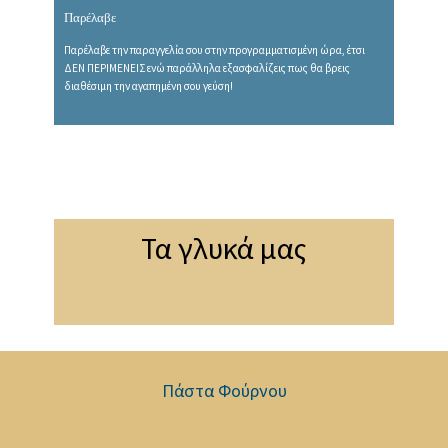
Παρέλαβε
Παρέλαβε την παραγγελία σου στην προγραμματισμένη ώρα, έτσι
ΔΕΝ ΠΕΡΙΜΕΝΕΙΣ ενώ παράλληλα εξασφαλίζεις πως θα βρεις
διαθέσιμη την αγαπημένη σου γεύση!
Τα γλυκά μας
Πάστα Φούρνου