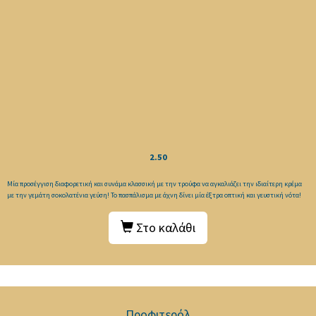
2.50
Μία προσέγγιση διαφορετική και συνάμα κλασσική με την τρούφα να αγκαλιάζει την ιδιαίτερη κρέμα
με την γεμάτη σοκολατένια γεύση! Το πασπάλισμα με άχνη δίνει μία έξτρα οπτική και γευστική νότα!
Στο καλάθι
Προφιτερόλ