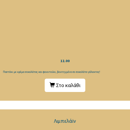
12.00
Παστάκι με κρέμα σοκολάτας και φουντούκι, βουτηγμένο σε σοκολάτα γάλακτος!
Στο καλάθι
Λιμπελάϊν